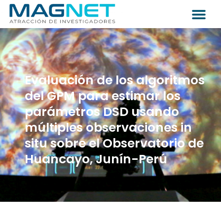
Evaluación de los algoritmos
del GPM para estimar los
parámetros DSD usando
múltiples observaciones in
situ sobre el Observatorio de
Huancayo, Junín-Perú