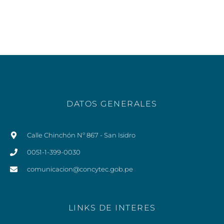
DATOS GENERALES
Calle Chinchón Nº 867 - San Isidro
0051-1-399-0030
comunicacion@concytec.gob.pe
LINKS DE INTERES